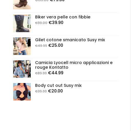
prezzo
prezzo
originale
attuale
Biker vera pelle con fibbie
era:
è:
Il
Il
€
39.90
€
99.00
€199.00.
€79.60.
prezzo
prezzo
originale
attuale
Gilet cotone smanicato Susy mix
era:
è:
Il
Il
€
25.00
€
49.99
€99.00.
€39.90.
prezzo
prezzo
originale
attuale
Camicia Lyocell micro applicazioni e
era:
è:
rouge Kontatto
€49.99.
€25.00.
Il
Il
€
44.99
€
89.99
prezzo
prezzo
Body cut out Susy mix
originale
attuale
Il
Il
€
20.00
€
39.99
era:
è:
prezzo
prezzo
€89.99.
€44.99.
originale
attuale
era:
è:
€39.99.
€20.00.