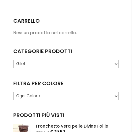
era:
attuale
prodotto
€59.99.
è:
ha
€30.00.
più
CARRELLO
varianti.
Nessun prodotto nel carrello.
Le
opzioni
possono
CATEGORIE PRODOTTI
essere
scelte
nella
pagina
FILTRA PER COLORE
del
prodotto
PRODOTTI PIÙ VISTI
Tronchetto vera pelle Divine Follie
Il
Il
€
79.60
€
199.00