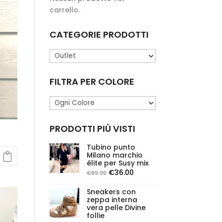
carrello.
CATEGORIE PRODOTTI
FILTRA PER COLORE
PRODOTTI PIÙ VISTI
Tubino punto
Milano marchio
élite per Susy mix
Il
Il
€
36.00
€
89.99
prezzo
prezzo
Sneakers con
originale
attuale
zeppa interna
era:
è:
vera pelle Divine
follie
€89.99.
€36.00.