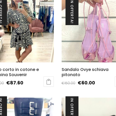
FFERTA!
IN OFFERTA!
o corto in cotone e
Sandalo Ovye schiava
ina Souvenir
pitonato
Il
Il
Il
Il
€
87.60
€
60.00
.00
€
150.00
prezzo
prezzo
prezzo
prezzo
to
Questo
originale
attuale
originale
attuale
otto
prodotto
FFERTA!
IN OFFERTA!
era:
è:
era:
è:
ha
€219.00.
€87.60.
€150.00.
€60.00.
più