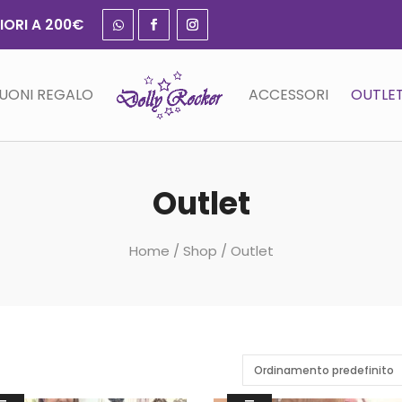
IORI A 200€
UONI REGALO
ACCESSORI
OUTLE
Outlet
Home
/
Shop
/ Outlet