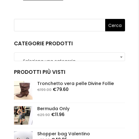
CATEGORIE PRODOTTI
Seleziona una categoria
PRODOTTI PIÙ VISTI
Tronchetto vera pelle Divine Follie
Il
Il
€
79.60
€
199.00
prezzo
prezzo
originale
attuale
Bermuda Only
era:
è:
Il
Il
€
11.96
€
29.90
€199.00.
€79.60.
prezzo
prezzo
originale
attuale
Shopper bag Valentino
era:
è: