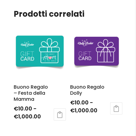
Prodotti correlati
Buono Regalo
Buono Regalo
– Festa della
Dolly
Mamma
€
10.00
-
€
10.00
-
Fascia
€
1,000.00
Fascia
€
1,000.00
di
Questo
di
Questo
prezzo:
prodotto
prezzo:
prodotto
da
ha