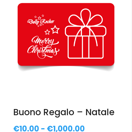
Buono Regalo – Natale
Fascia
€
10.00
-
€
1,000.00