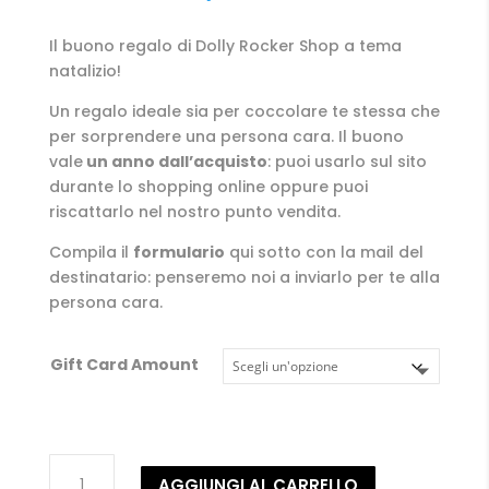
di
prezzo:
Il buono regalo di Dolly Rocker Shop a tema
da
natalizio!
€10.00
a
Un regalo ideale sia per coccolare te stessa che
€1,000.00
per sorprendere una persona cara. Il buono
vale
un anno dall’acquisto
: puoi usarlo sul sito
durante lo shopping online oppure puoi
riscattarlo nel nostro punto vendita.
Compila il
formulario
qui sotto con la mail del
destinatario: penseremo noi a inviarlo per te alla
persona cara.
Gift Card Amount
Buono
AGGIUNGI AL CARRELLO