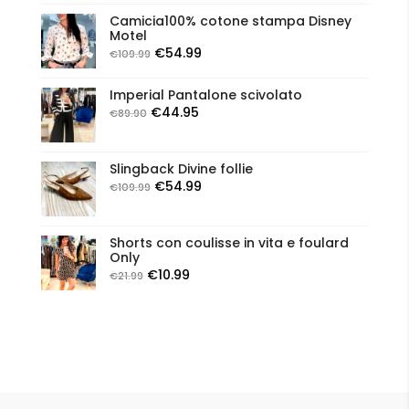
originale
attuale
Camicia100% cotone stampa Disney
era:
è:
Motel
€119.00.
€47.60.
Il
Il
€
54.99
€
109.99
prezzo
prezzo
originale
attuale
Imperial Pantalone scivolato
Il
Il
€
44.95
€
89.90
era:
è:
prezzo
prezzo
€109.99.
€54.99.
originale
attuale
Slingback Divine follie
era:
è:
Il
Il
€
54.99
€
109.99
€89.90.
€44.95.
prezzo
prezzo
originale
attuale
Shorts con coulisse in vita e foulard
era:
è:
Only
€109.99.
€54.99.
Il
Il
€
10.99
€
21.99
prezzo
prezzo
originale
attuale
era:
è:
€21.99.
€10.99.