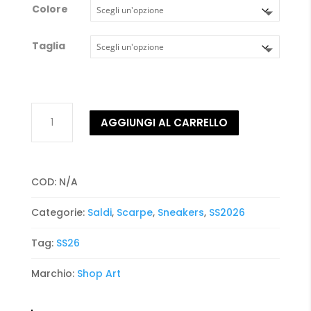
Colore
Taglia
Sneakers
AGGIUNGI AL CARRELLO
Multicolor
Shop
art
quantità
COD:
N/A
Categorie:
Saldi
,
Scarpe
,
Sneakers
,
SS2026
Tag:
SS26
Marchio:
Shop Art