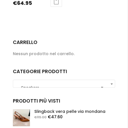
prezzo
Il
€
64.95
del
del
originale
prezzo
Questo
prodotto
prodotto
era:
attuale
prodotto
€129.90.
è:
ha
€64.95.
più
varianti.
CARRELLO
Le
Nessun prodotto nel carrello.
opzioni
possono
essere
CATEGORIE PRODOTTI
scelte
nella
Sneakers
×
pagina
del
PRODOTTI PIÙ VISTI
prodotto
Slingback vera pelle via mondana
Il
Il
€
47.60
€
119.00
prezzo
prezzo