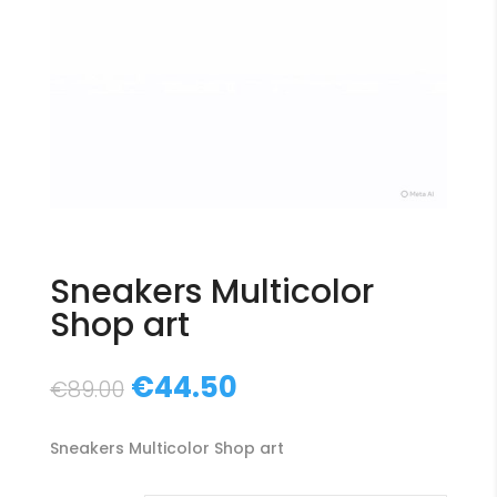
Sneakers Multicolor
Shop art
Il
Il
€
44.50
€
89.00
prezzo
prezzo
originale
attuale
Sneakers Multicolor Shop art
era:
è:
€89.00.
€44.50.