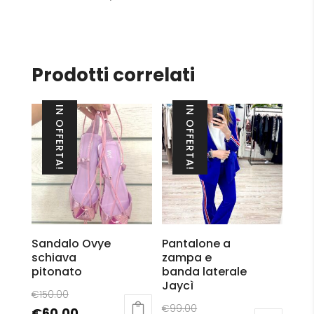
Prodotti correlati
IN OFFERTA!
IN OFFERTA!
Sandalo Ovye
Pantalone a
schiava
zampa e
pitonato
banda laterale
Jaycì
Il
€
150.00
Il
prezzo
€
99.00
Il
€
60.00