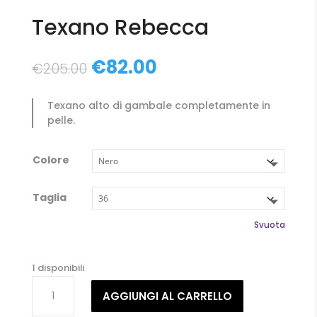
Texano Rebecca
Il
Il
€
82.00
€
205.00
prezzo
prezzo
originale
attuale
Texano alto di gambale completamente in
era:
è:
pelle.
€205.00.
€82.00.
Colore
Taglia
Svuota
1 disponibili
Texano
AGGIUNGI AL CARRELLO
Rebecca
quantità