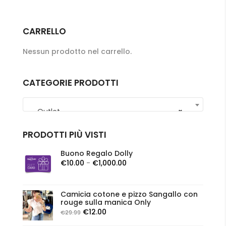
è:
ha
€51.60.
più
varianti.
CARRELLO
Le
Nessun prodotto nel carrello.
opzioni
possono
essere
CATEGORIE PRODOTTI
scelte
nella
Outlet
×
pagina
del
PRODOTTI PIÙ VISTI
prodotto
Buono Regalo Dolly
Fascia
€
10.00
-
€
1,000.00
di
prezzo:
Camicia cotone e pizzo Sangallo con
da
rouge sulla manica Only
€10.00
Il
Il
€
12.00
€
29.99
a
prezzo
prezzo